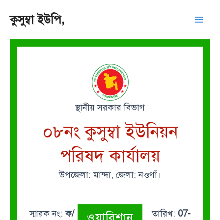
Skip
Mai
কুসুম্বা ইউপি,
to
Men
content
স্থানীয় সরকার বিভাগ
০৮নং কুসুম্বা ইউনিয়ন
পরিষদ কার্যালয়
উপজেলা: মান্দা, জেলা: নওগাঁ।
স্মারক নং:
ক/
তারিখ:
07-
ওয়ারিশান