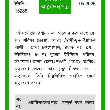
ইউপি -
05-2026
আবেদনপত্র
15288
এই মর্মে ওয়ারিশান সনদ আবেদন করা যাচ্ছে যে,
মৃত
শরিফা বেওয়া
, পিতাঃ
/স্বামী-মৃত ইয়াচিন
আলী
, গ্রামঃ
চকগোপাল
, ওয়ার্ড নংঃ
০৭
,
ইউনিয়নঃ
৮ নং কুশুম্বা ইউনিয়ন পরিষদ
,
উপজেলাঃ
মান্দা
, জেলাঃ
নওগাঁ
। গত ইং-
তারিখে
মৃত্যুবরণ করেন। তার মৃত্যু নিবন্ধন নং-
।
মৃত্যুকালে তিনি নিম্নলিখিত ওয়ারিশ রেখে
মৃত্যুবরণ করেন।
ক্র:
ওয়ারিশগণের নাম
সম্পর্ক
বয়স
মন্তব্য
নং