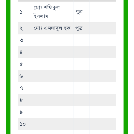
মোঃ শফিকুল
১
পুত্র
ইসলাম
২
মোঃ এমদাদুল হক
পুত্র
৩
৪
৫
৬
৭
৮
৯
১০