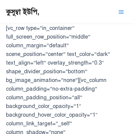
Skip
Mai
কুসুম্বা ইউপি,
to
Men
content
[vc_row type=”in_container”
full_screen_row_position=”middle”
column_margin=”default”
scene_position=”center” text_color=”dark”
text_align=”left” overlay_strength=”0.3″
shape_divider_position=”bottom”
bg_image_animation=”none”][vc_column
column_padding=”no-extra-padding”
column_padding_position=”all”
background_color_opacity=”1″
background_hover_color_opacity=”1″
column_link_target=”_self”
column_shadow=”none”