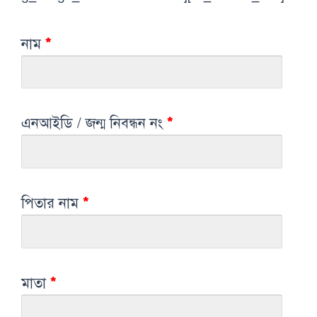
নাম
*
এনআইডি / জন্ম নিবন্ধন নং
*
পিতার নাম
*
মাতা
*