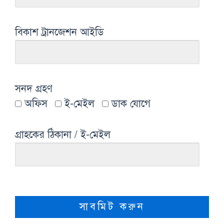
বিকাশ ট্রানজেশন আইডি
সনদ গ্রহণ
অফিস
ই-মেইল
ডাক যোগে
গ্রাহকের ঠিকানা / ই-মেইল